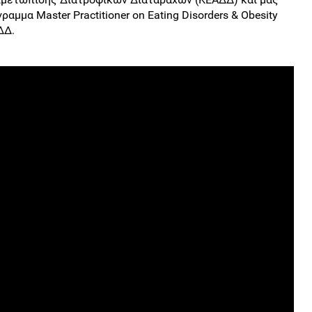
αμμα Master Practitioner on Eating Disorders & Obesity
ΔΔ.