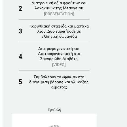
Διατροφική αξία φρούτων και
2
λαχανικών της Μεσογείου
[PRESENTATION]
Κορινθιακή σταφίδα και μαστίχα
3
Χίου: Δύο superfoods με
ελληνική σφραγίδα
Διατροφογενετική και
Διατροφογενομική στο
4
Σακχαρώδη Διαβήτη
[VIDEO]
Συμβάλλουν τα «φύκια» στη
5
διαχείριση βάρους και γλυκόζης
αίματος;
Προβολή