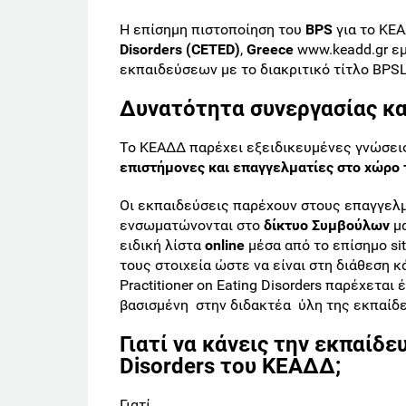
Η επίσημη πιστοποίηση του
BPS
για το ΚΕ
Disorders (CETED)
,
Greece
www.keadd.gr εμ
εκπαιδεύσεων με το διακριτικό τίτλο BPS
Δυνατότητα συνεργασίας κ
Το ΚΕΑΔΔ παρέχει εξειδικευμένες γνώσεις,
επιστήμονες και επαγγελματίες στο χώρο
Οι εκπαιδεύσεις παρέχουν στους επαγγελμ
ενσωματώνονται στο
δίκτυο Συμβούλων
μα
ειδική λίστα
online
μέσα από το επίσημο si
τους στοιχεία ώστε να είναι στη διάθεση 
Practitioner on Eating Disorders παρέχετ
βασισμένη στην διδακτέα ύλη της εκπαίδ
Γιατί να κάνεις την εκπαίδευ
Disorders του ΚΕΑΔΔ;
Γιατί...