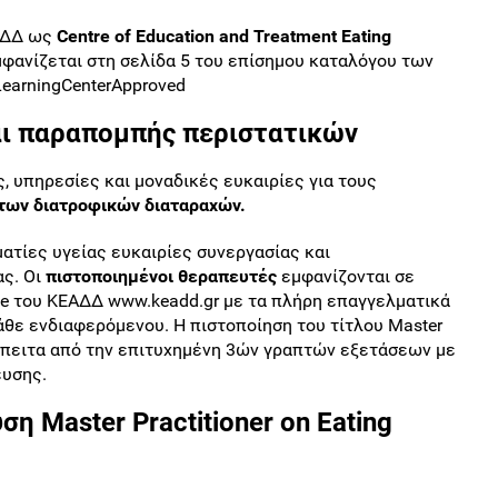
ΑΔΔ ως
Centre
of
Education
and
Treatment
Eating
φανίζεται στη σελίδα 5 του επίσημου καταλόγου των
LearningCenterApproved
αι παραπομπής περιστατικών
 υπηρεσίες και μοναδικές ευκαιρίες για τους
 των διατροφικών διαταραχών.
ατίες υγείας ευκαιρίες συνεργασίας και
ς. Οι
πιστοποιημένοι θεραπευτές
εμφανίζονται σε
te του ΚΕΑΔΔ
www.keadd.gr με τα πλήρη επαγγελματικά
κάθε ενδιαφερόμενου. Η πιστοποίηση του τίτλου Master
αι έπειτα από την επιτυχημένη 3ών γραπτών εξετάσεων με
ευσης.
ση Master Practitioner on Eating