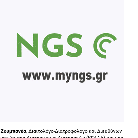
 Ζουμπανέα
, Διαιτολόγο-Διατροφολόγο και Διευθύνων
ιμετώπισης Διατροφικών Διαταραχών (ΚΕΑΔΔ) και μας