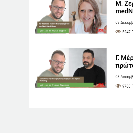
Μ. Ζε
medNu
09 Δεκεμβ
5247 
Γ. Μέ
πρώτα
03 Δεκεμβ
9780 