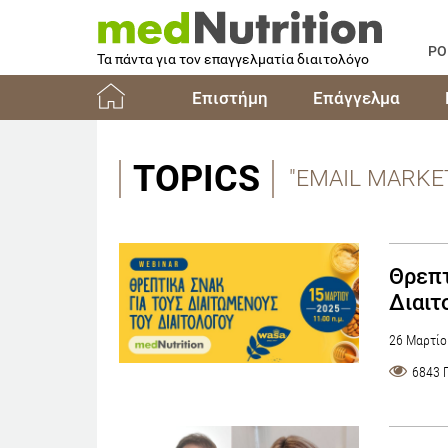
PO
Τα πάντα για τον επαγγελματία διαιτολόγο
Επιστήμη
Επάγγελμα
Αρχική
TOPICS
"EMAIL MARKE
Θρεπτ
Διαιτ
26 Μαρτίο
6843 