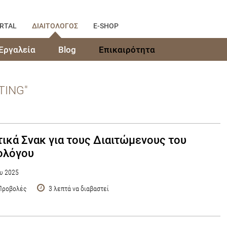
RTAL
ΔΙΑΙΤΟΛΟΓΟΣ
E-SHOP
Εργαλεία
Blog
Επικαιρότητα
TING"
ικά Σνακ για τους Διαιτώμενους του
ολόγου
υ 2025
Προβολές
3 λεπτά να διαβαστεί