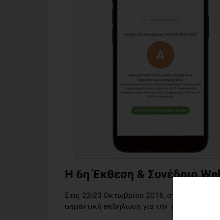
Η 6η Έκθεση & Συνέδριο We
Στις 22-23 Οκτωβρίου 2016, στο κέντρο τ
σημαντική εκδήλωση για την τεχνολογία.