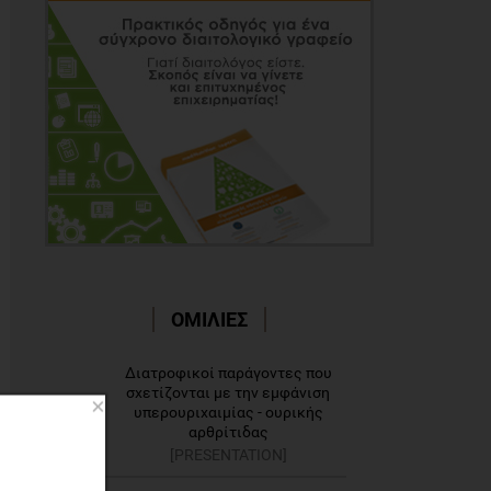
ΟΜΙΛΙΕΣ
Διατροφικοί παράγοντες που
σχετίζονται με την εμφάνιση
×
1
υπερουριχαιμίας - ουρικής
αρθρίτιδας
[PRESENTATION]