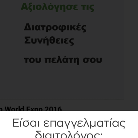
b World Expo 2016
ης Αθήνας στο Ζάππειο Μέγαρο θα πραγματοποιηθεί η πιο