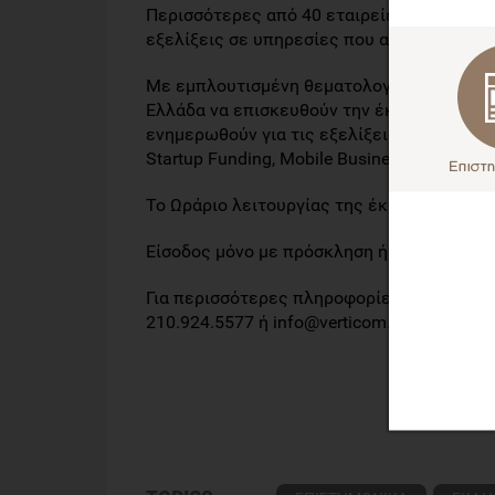
Περισσότερες από 40 εταιρείες εκθέτες κα
εξελίξεις σε υπηρεσίες που αναζητούν οι ε
Με εμπλουτισμένη θεματολογία και σύνθημα
Ελλάδα να επισκευθούν την έκθεση και να
ενημερωθούν για τις εξελίξεις πάνω σε θέμα
Startup Funding, Mobile Business, Cloud Sto
Το Ωράριο λειτουργίας της έκθεσης είναι 11:
Είσοδος μόνο με πρόσκληση ή επαγγελματικ
Για περισσότερες πληροφορίες επισκεφθε
210.924.5577 ή info@verticom.gr.