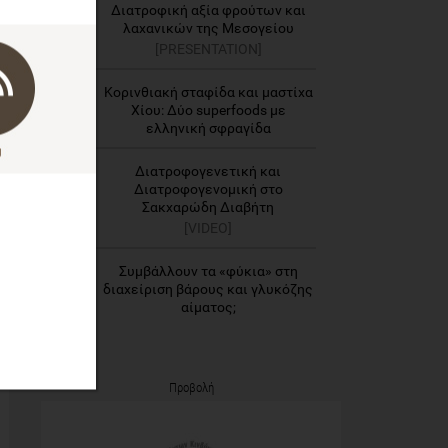
Διατροφική αξία φρούτων και
2
λαχανικών της Μεσογείου
[PRESENTATION]
Κορινθιακή σταφίδα και μαστίχα
3
Χίου: Δύο superfoods με
ελληνική σφραγίδα
Διατροφογενετική και
Διατροφογενομική στο
4
Σακχαρώδη Διαβήτη
[VIDEO]
Συμβάλλουν τα «φύκια» στη
5
διαχείριση βάρους και γλυκόζης
αίματος;
Προβολή