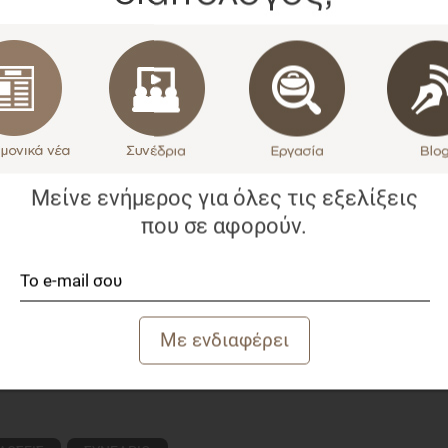
ι 50 ομιλητές ετοιμάζονται να παρουσιάσουν όλες τις
πιχειρήσεις για να είναι σύγχρονες.
 ‘Meet the Future’ καλούν επιχειρήσεις από όλη την
 παρευρεθούν στο παράλληλο διήμερο συνέδριο ώστε να
τα όπως: Digital Design, Digital Advertising, eCommerce,
rage & Applications και των Digital Payments.
00 π.μ. - 20:00 μ.μ. και τις δύο ημέρες!
Μείνε ενήμερος για όλες τις εξελίξεις
που σε αφορούν.
ή κάρτα!!! (Business Card)
ίτε το
webworldexpo.gr
ή επικοινωνήστε με το