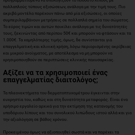
πολλαπλούς τύπους εξισώσεων, ανάλογα με την τιμή τους. Πιο
ακριβά μοντέλα παρέχουν πάνω από μία εξισώσεις, οι οποίες
συμπεριλαμβάνουν μετρήσεις σε πολλαπλά σημεία του σώματος.
Το εύρος τιμών και αυτών ποικίλει ανάλογα με τις δυνατότητές
τους, ξεκινώντας από περίπου 50€ και μπορούν να φτάσουν και τα
1.000€. Τα χαμηλότερης τιμής, όμως, δε συνίστανται για
επαγγελματική και κλινική χρήση, λόγω περιορισμένης ακρίβειας
και μικρού ανοίγματος, με αποτέλεσμα να μη μπορούν να
χρησιμοποιηθούν σε περιπτώσεις κλινικής παχυσαρκίας.
Αξίζει να τα χρησιμοποιεί ένας
επαγγελματίας διαιτολόγος;
Τα πλεονεκτήματα του δερματοπτυχομέτρου έγκεινται στην
ευχρηστία του, καθώς και στη δυνατότητα μεταφοράς. Είναι ένα
χρήσιμο εργαλείο αρχικά για την εκτίμηση της κατανομής του
υποδόριου λίπους και του συνολικού λιπώδους ιστού αλλά και για
την αξιολόγηση σε βάθος χρόνου.
Προκειμένου όμως να αξιοποιηθεί σωστά και να παρέχει τα