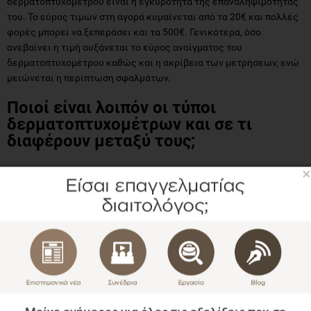
δερματοπτυχομέτρου είναι η εγκυρότητα της επαναληψιμότητάς
του. Το εύρος τιμών στη αγορά κυμαίνεται από τα 20€ και πολλές
φορές μπορεί να ξεπεράσει και τα 500€. Γενικότερα, όσο
ανεβαίνει η τιμή αυξάνεται το εύρος ανοίγματος του
δερματοπτυχομέτρου καθώς και η ακρίβεια των μετρήσεων, ενώ
μειώνεται η περίπτωση σφαλμάτων.
Ποιοί είναι λοιπόν οι τύποι
δερματοπτυχομέτρων και σε τι
διαφέρουν μεταξύ τους;
ΠΛΑΣΤΙΚΑ
×
Σε αυτή την κατηγορία βρίσκονται τα πιο κοινά
δερματοπτυχόμετρα. Η τιμή τους ξεκινά από 20 - 30€ και μπορούν
να φτάσουν μέχρι και τα 100€, γεγονός που τα καθιστά οικονομικά
προσβάσιμα, ωστόσο η κατασκευή τους δεν είναι ιδιαίτερα
ανθεκτική σε σχέση με άλλα. Θεωρείται ένα αποδεκτό εργαλείο
πρακτικής εξάσκησης, για φοιτητές ή για προσωπική χρήση
καθώς και επαγγελματίες στα αρχικά στάδια της καριέρας τους,
εφόσον έχει μικρό κόστος. Παρόλα αυτά, κάποια δε συνίστανται