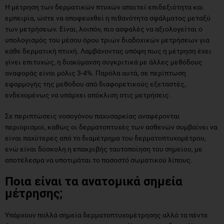
Η μέτρηση των δερματικών πτυχών απαιτεί επιδεξιότητα και
εμπειρία, ώστε να αποφευχθεί η πιθανότητα σφάλματος μεταξύ
των μετρήσεων. Είναι, λοιπόν, πιο ασφαλές να αξιολογείται ο
υπολογισμός του μέσου όρου τριών διαδοχικών μετρήσεων για
κάθε δερματική πτυχή. Λαμβάνοντας υπόψη πως η μέτρηση έχει
γίνει επιτυχώς, η διακύμανση συγκριτικά με άλλες μεθόδους
αναφοράς είναι μόλις 3-4%. Παρόλα αυτά, σε περίπτωση
εφαρμογής της μεθόδου από διαφορετικούς εξεταστές,
ενδεχομένως να υπάρχει απόκλιση στις μετρήσεις.
Σε περιπτώσεις νοσογόνου παχυσαρκίας αναφέρονται
περιορισμοί, καθώς οι δερματοπτυχές των ασθενών συμβαίνει να
είναι παχύτερες από το διαμέτρημα του δερματοπτυχομέτρου,
ενώ είναι δύσκολη η επακριβής ταυτοποίηση του σημείου, με
αποτέλεσμα να υποτιμάται το ποσοστό σωματικού λίπους.
Ποια είναι τα ανατομικά σημεία
μέτρησης;
Υπάρχουν πολλά σημεία δερματοπτυχομέτρησης αλλά τα πέντε