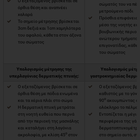
Ο εξεταζόμενος βρίσκεται σε
σώματός του να πέφ
όρθια θέση και αναπνέει
μετρούμενο πόδι
χαλαρά
Πρόσθια επιφάνεια 
Το σημείο μέτρησης βρίσκεται
μέσο της νοητής ευ
3cm δεξιά και 1cm χαμηλότερα
βουβωνικής περιοχή
του αφαλού, κάθετα στον άξονα
ανώτερου τμήματος
του σώματος
επιγονατίδας, κάθε
του σώματος
Υπολογισμός μέτρησης της
Υπολογισμός μέτρη
υπερλαγόνιας δερματικής πτυχής:
γαστροκνημιαίας δερματ
Ο εξεταζόμενος βρίσκεται σε
Ο εξεταζόμενος βρί
όρθια θέση με πόδια ενωμένα
καθιστός με το γόνα
ο
και τα χέρια πλάι στο σώμα
90
ακουμπώντας στ
Η δερματική πτυχή μετράται
ολόκληρο το πέλμα
στη νοητή ευθεία που περνά
Εντοπίζεται η μέγισ
από την περιοχή της μασχάλης
περιφέρεια της γάμ
και καταλήγει στη λαγόνια
δερματοπτυχομέτρη
ο
ακρολοφία, με κλίση 45
στον
στο σημείο αυτό, σ