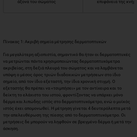
άξονα του σώματος
επιφάνεια της κνήμ
Πίνακας 1: Ακριβή σημεία μέτρησης δερματοπτυχών
Για μεγαλύτερη αξιοπιστία, σημαντικό θα ήταν οι δερματοπτυχές
να μετρώνται πάντα χρησιμοποιώντας δερματοπτυχόμετρα
ακριβείας, στη δεξιά πλευρά του σώματος και να λαμβάνεται
υπόψη ο μέσος όρος τριών διαδοχικών μετρήσεων στο ίδιο
σημείο, από τον ίδιο εξεταστή, την ίδια χρονική στιγμή. Ο
εξεταστής θα πρέπει να «τσιμπήσει» με τον αντίχειρα και το
δείκτη το ελάχιστο του ιστού, φροντίζοντας να υπάρχει μόνο
δέρμα και λιπώδης ιστός στο δερματοπτυχόμετρο, ενώ ο μυϊκός
ιστός έχει απομονωθεί. Η μέτρηση γίνεται 4 δευτερόλεπτα μετά
την απελευθέρωση της πίεσης από το δερματοπτυχόμετρο. Οι
μετρήσεις δε μπορούν να ληφθούν σε βρεγμένο δέρμα ή μετά την
άσκηση.