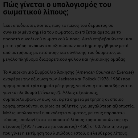
Πώς γίνεται ο υπολογισμός του
σωματικού λίπους;
Έχει αποδειχτεί, λοιπόν, πως το πάχος του δέρματος σε
συγκεκριμένα σημεία του σώματος, σχετίζεται άμεσα με το
ποσοστό συνολικού σωματικού λίπους. Αυτό επιβεβαιώνεται και
με τη χρήση πινάκων και εξισώσεων που δημιουργήθηκαν μετά
από μετρήσεις μετατόπισης και σύνθεσης του δέρματος, σε
μεγάλο πληθυσμό διαφορετικού φύλου και ηλικιακής ομάδας.
Το Αμερικανικό Συμβούλιο Άσκησης (
American
Council
on
Exercise
)
αναφέρει την εξίσωση των Jackson και Pollock (1978, 1980) που
χρησιμοποιεί τρία σημεία μέτρησης, να είναι η πιο ακριβής για το
γενικό πληθυσμό (
Πίνακας 2).
Άλλες εξισώσεις,
συμπεριλαμβάνουν έως και εφτά σημεία μέτρησης οι οποίες
χρησιμοποιούνται κυρίως σε αθλητές, για μεγαλύτερη αξιοπιστία.
Μόλις υπολογιστεί η πυκνότητα σώματος, με τους παρακάτω
τύπους, υπολογίζεται το ποσοστό λίπους χρησιμοποιώντας την
εξίσωση [(495 / πυκνότητα σώματος) - 450] x 100. Από τη στιγμή
που γίνει η εκτίμηση του λιπώδους ιστού, ο ελεύθερος λίπους