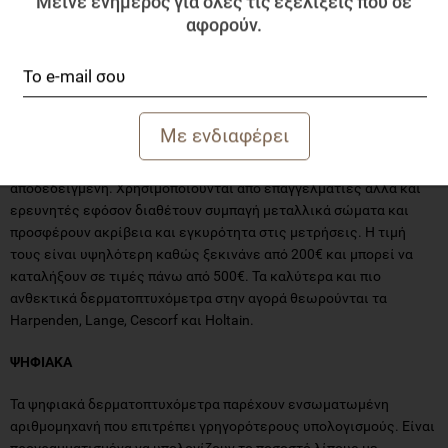
Μείνε ενήμερος για όλες τις εξελίξεις που σε
για κλινική χρήση λόγω της χαμηλής τους αξιοπιστίας και
αφορούν.
αντοχής.
ΜΕΤΑΛΛΙΚΑ
Αυτού του τύπου τα δερματοπτυχόμετρα είναι γνωστά για την
ανθεκτικότητα και κυρίως τις ακριβέστερες μετρήσεις τους,
καθώς η εγκυρότητά τους είναι κλινικά και επιστημονικά
αποδεδειγμένη. Χρησιμοποιούνται από επαγγελματίες αλλά και
ερευνητές εφόσον διαθέτουν συμπαγή μεταλλικά σώματα και
προσφέρουν ακρίβεια και εγκυρότητα στις μετρήσεις. Η τιμή
τους είναι υψηλότερη καθώς ξεκινάνε από 200€ και μπορεί να
καταλήξουν σε τιμές πάνω από 500€. Τα καλύτερα και πιο
ανθεκτικά δερματοπτυχόμετρα στην αγορά θεωρούνται τα
Harpenden, Lange, Cescorf και Holtain.
ΨΗΦΙΑΚΑ
Τα ψηφιακά δερματοπτυχόμετρα παρέχουν ενσωματωμένη
αριθμομηχανή που επιτρέπει γρηγορότερους υπολογισμούς. Είναι
προγραμματισμένα να υπολογίζουν το ποσοστό λίπους με