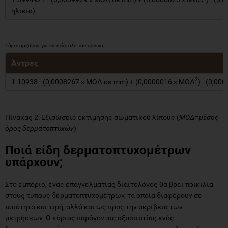
ηλικία)
Άντρες
2
1.10938 - (0,0008267 x ΜΟΔ σε mm) + (0,0000016 x ΜΟΔ
) - (0,00
Πίνακας 2: Εξισώσεις εκτίμησης σωματικού λίπους (
ΜΟΔ=μέσος
όρος δερματοπτυχών
)
Ποιά είδη δερματοπτυχομέτρων
υπάρχουν;
Στο εμπόριο, ένας επαγγελματίας διαιτολόγος θα βρει ποικιλία
στους τύπους δερματοπτυχομέτρων, τα οποία διαφέρουν σε
ποιότητα και τιμή, αλλά και ως προς την ακρίβεια των
μετρήσεων. Ο κύριος παράγοντας αξιοπιστίας ενός