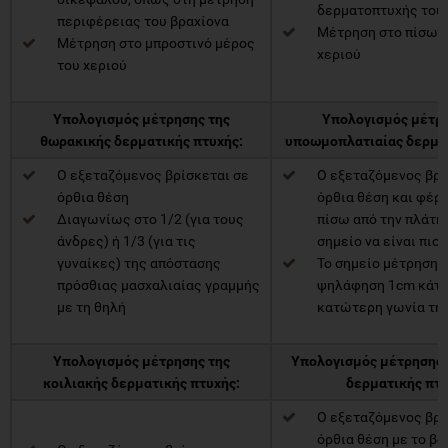
δερματοπτυχής του
περιφέρειας του βραχίονα
Μέτρηση στο πίσω 
Μέτρηση στο μπροστινό μέρος
χεριού
του χεριού
Υπολογισμός μέτρησης της
Υπολογισμός μέτρη
θωρακικής δερματικής πτυχής:
υποωμοπλατιαίας δερματ
Ο εξεταζόμενος βρίσκεται σε
Ο εξεταζόμενος βρί
όρθια θέση
όρθια θέση και φέρν
Διαγωνίως στο 1/2 (για τους
πίσω από την πλάτη 
άνδρες) ή 1/3 (για τις
σημείο να είναι πιο
γυναίκες) της απόστασης
Το σημείο μέτρησης
πρόσθιας μασχαλιαίας γραμμής
ψηλάφηση 1cm κάτω
με τη θηλή
κατώτερη γωνία τη
Υπολογισμός μέτρησης της
Υπολογισμός μέτρησης 
κοιλιακής δερματικής πτυχής:
δερματικής πτυ
Ο εξεταζόμενος βρί
όρθια θέση με το βά