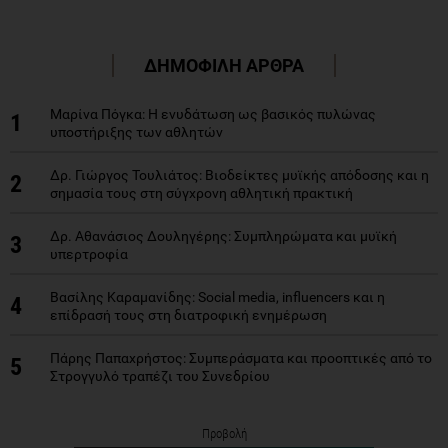
ΔΗΜΟΦΙΛΗ ΑΡΘΡΑ
Μαρίνα Πόγκα: Η ενυδάτωση ως βασικός πυλώνας
1
υποστήριξης των αθλητών
Δρ. Γιώργος Τουλιάτος: Βιοδείκτες μυϊκής απόδοσης και η
2
σημασία τους στη σύγχρονη αθλητική πρακτική
Δρ. Αθανάσιος Δουληγέρης: Συμπληρώματα και μυϊκή
3
υπερτροφία
Βασίλης Καραμανίδης: Social media, influencers και η
4
επίδρασή τους στη διατροφική ενημέρωση
Πάρης Παπαχρήστος: Συμπεράσματα και προοπτικές από το
5
Στρογγυλό τραπέζι του Συνεδρίου
Προβολή