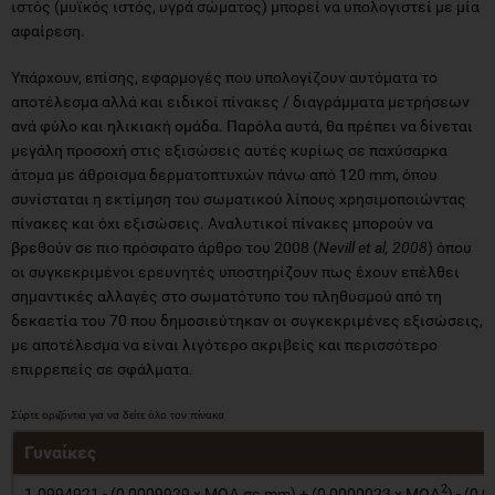
ιστός (μυϊκός ιστός, υγρά σώματος) μπορεί να υπολογιστεί με μία
αφαίρεση.
Υπάρχουν, επίσης, εφαρμογές που υπολογίζουν αυτόματα το
αποτέλεσμα αλλά και ειδικοί πίνακες / διαγράμματα μετρήσεων
ανά φύλο και ηλικιακή ομάδα. Παρόλα αυτά, θα πρέπει να δίνεται
μεγάλη προσοχή στις εξισώσεις αυτές κυρίως σε παχύσαρκα
άτομα με άθροισμα δερματοπτυχών πάνω από 120 mm, όπου
συνίσταται η εκτίμηση του σωματικού λίπους χρησιμοποιώντας
πίνακες και όχι εξισώσεις. Αναλυτικοί πίνακες μπορούν να
βρεθούν σε πιο πρόσφατο άρθρο του 2008 (
Nevill et al, 2008
) όπου
οι συγκεκριμένοι ερευνητές υποστηρίζουν πως έχουν επέλθει
σημαντικές αλλαγές στο σωματότυπο του πληθυσμού από τη
δεκαετία του 70 που δημοσιεύτηκαν οι συγκεκριμένες εξισώσεις,
με αποτέλεσμα να είναι λιγότερο ακριβείς και περισσότερο
επιρρεπείς σε σφάλματα.
Γυναίκες
2
1.0994921 - (0,0009929 x ΜΟΔ σε mm) + (0,0000023 x ΜΟΔ
) - (0,