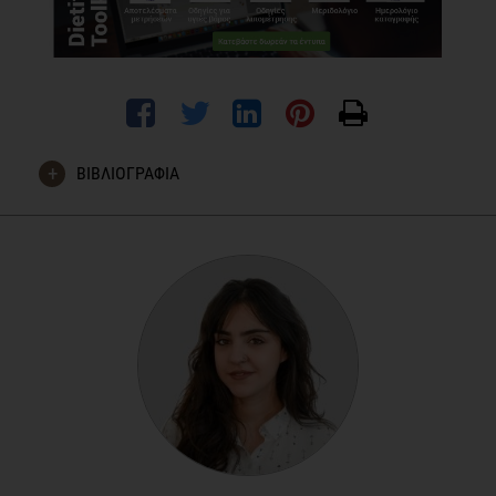
ΒΙΒΛΙΟΓΡΑΦΙΑ
Καπάνταης Ε. (2004). Η Παχυσαρκία στην κλινική πράξη.
Ελληνική Ιατρική Εταιρία Παχυσαρκίας, Εκδ. ΒΗΤΑ, σελ.
20-21.
Μανιός, Γ. (2006). Διατροφική αξιολόγηση: Διαιτολογικό &
Ιατρικό Ιστορικ΄πο, Σωματομετρικοί, Κλινικοί &
Βιοχημικοί Δείκτες, Εκδ. Π.Χ. Πασχαλίδης, σελ. 206-212,
496-500.
Davis, L. (ND). Body Physics: Motion to Metabolism, Chapter
21; THE SKINFOLD METHOD, As retrieved from
https://openoregon.pressbooks.pub/bodyphysics/chapter/error-