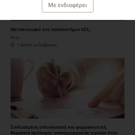
Μεταπτυχιακό στο πανεπιστήμιο UCL;
Blog
1 λεπτό να διαβαστεί
Συνδυασμένη ενδοσκοπική και φαρμακευτική
θεραπεία πρόληψης επαναιμορραγίας κιρσών στην