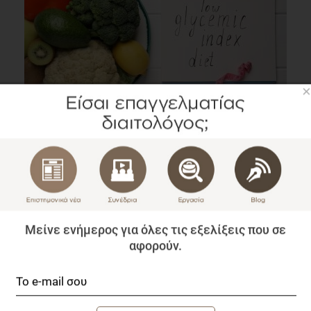
×
Φυτική Διατροφή για τον έλεγχο του Γλυκαιμικού
Δείκτη, την Ευαισθησία στην Ινσουλίνη και το
Λιπιδαιμικό Προφίλ στον Διαβήτη τύπου 2
Επιστημονικά Νέα
2 λεπτά να διαβαστεί
Μείνε ενήμερος για όλες τις εξελίξεις που σε
αφορούν.