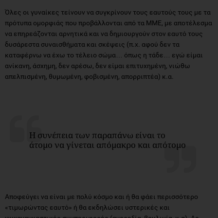
Όλες οι γυναίκες τείνουν να συγκρίνουν τους εαυτούς τους με τα
πρότυπα ομορφιάς που προβάλλονται από τα ΜΜΕ, με αποτέλεσμα
να επηρεάζονται αρνητικά και να δημιουργούν στον εαυτό τους
δυσάρεστα συναισθήματα και σκέψεις (π.χ. αφού δεν τα
καταφέρνω να έχω το τέλειο σώμα… όπως η τάδε… εγώ είμαι
ανίκανη, άσχημη, δεν αρέσω, δεν είμαι επιτυχημένη, νιώθω
απελπισμένη, θυμωμένη, φοβισμένη, απορριπτέα) κ.α.
Η συνέπεια των παραπάνω είναι το
άτομο να γίνεται απόμακρο και απότομο
Αποφεύγει να είναι με πολύ κόσμο και ή θα φάει περισσότερο
«τιμωρώντας εαυτό» ή θα εκδηλώσει υστερικές και
ψυχαναγκαστικές συμπεριφορές (ανορεξία, βουλιμία, κ.α). Ας