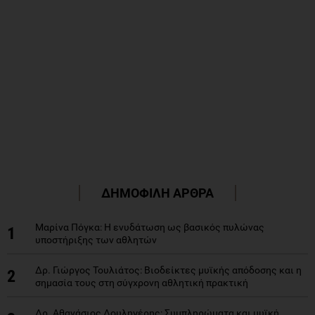
ΔΗΜΟΦΙΛΗ ΑΡΘΡΑ
Μαρίνα Πόγκα: Η ενυδάτωση ως βασικός πυλώνας
1
υποστήριξης των αθλητών
Δρ. Γιώργος Τουλιάτος: Βιοδείκτες μυϊκής απόδοσης και η
2
σημασία τους στη σύγχρονη αθλητική πρακτική
Δρ. Αθανάσιος Δουληγέρης: Συμπληρώματα και μυϊκή