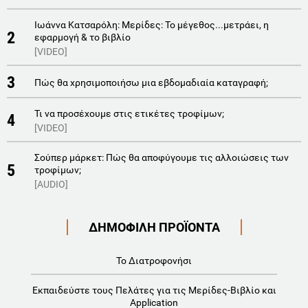
Ιωάννα Κατσαρόλη: Μερίδες: Το μέγεθος...μετράει, η
2
εφαρμογή & το βιβλίο
[VIDEO]
3
Πώς θα χρησιμοποιήσω μια εβδομαδιαία καταγραφή;
Τι να προσέχουμε στις ετικέτες τροφίμων;
4
[VIDEO]
Σούπερ μάρκετ: Πώς θα αποφύγουμε τις αλλοιώσεις των
5
τροφίμων;
[AUDIO]
ΔΗΜΟΦΙΛΗ ΠΡΟΪΟΝΤΑ
Το Διατροφονήσι
Εκπαιδεύστε τους Πελάτες για τις Μερίδες-Βιβλίο και
Application