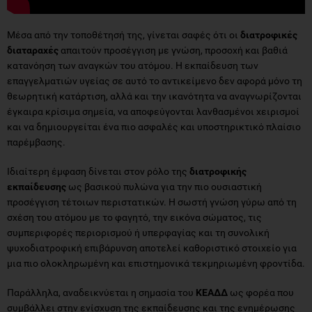
Μέσα από την τοποθέτησή της, γίνεται σαφές ότι οι
διατροφικές
διαταραχές
απαιτούν προσέγγιση με γνώση, προσοχή και βαθιά
κατανόηση των αναγκών του ατόμου. Η εκπαίδευση των
επαγγελματιών υγείας σε αυτό το αντικείμενο δεν αφορά μόνο τη
θεωρητική κατάρτιση, αλλά και την ικανότητα να αναγνωρίζονται
έγκαιρα κρίσιμα σημεία, να αποφεύγονται λανθασμένοι χειρισμοί
και να δημιουργείται ένα πιο ασφαλές και υποστηρικτικό πλαίσιο
παρέμβασης.
Ιδιαίτερη έμφαση δίνεται στον ρόλο της
διατροφικής
εκπαίδευσης
ως βασικού πυλώνα για την πιο ουσιαστική
προσέγγιση τέτοιων περιστατικών. Η σωστή γνώση γύρω από τη
σχέση του ατόμου με το φαγητό, την εικόνα σώματος, τις
συμπεριφορές περιορισμού ή υπερφαγίας και τη συνολική
ψυχοδιατροφική επιβάρυνση αποτελεί καθοριστικό στοιχείο για
μια πιο ολοκληρωμένη και επιστημονικά τεκμηριωμένη φροντίδα.
Παράλληλα, αναδεικνύεται η σημασία του
ΚΕΑΔΔ
ως φορέα που
συμβάλλει στην ενίσχυση της εκπαίδευσης και της ενημέρωσης