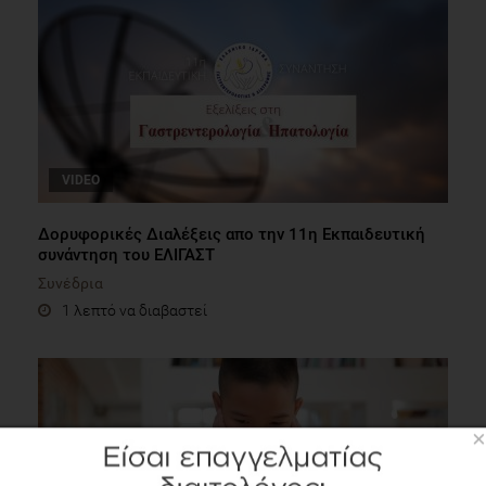
VIDEO
Δορυφορικές Διαλέξεις απο την 11η Εκπαιδευτική
συνάντηση του ΕΛΙΓΑΣΤ
Συνέδρια
1 λεπτό να διαβαστεί
×