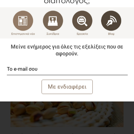
Είναι το στρες αίτιο συναισθηματικού φαγητού και
στα παιδιά;
Μείνε ενήμερος για όλες τις εξελίξεις που σε
Επιστημονικά Νέα
αφορούν.
1 λεπτό να διαβαστεί