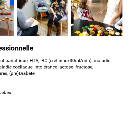
essionnelle
ient bariatrique, HTA, IRC (crétinine<30ml/min), maladie
ladie coeliaque, intolérance lactose- fructose,
res, (pré)Diabète
 bébés