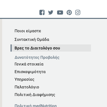
Ποιοι είμαστε
Συντακτική Ομάδα
Βρες το Διαιτολόγο σου
Δυνατότητες Προβολής
Γενικά στοιχεία
Επισκεψιμότητα
Υπηρεσίες
Πελατολόγιο
Πολιτική Διαφήμισης
Πολιτική medNutrition