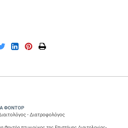
ΝΑ ΦΟΝΤΌΡ
 Διαιτολόγος - Διατροφολόγος
να Φοντόρ πτυχιούχος της Επιστήμης Διαιτολογίας-