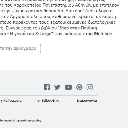
ς του Χαροκοπείου Πανεπιστημίου Αθηνών, με επιπλέον
στην Ψυχοσωματική θεραπεία. Διατηρεί Διαιτολογικό
στην Αργυρούπολη όπου, καθημερινά, έρχεται σε επαφή
ώπους παρέχοντας τους εξατομικευμένες διατολογικές
ς. Συγγραφέας του βιβλίου "
Stop στην Παιδική
κία
- Η γενιά του Χ-Large
"
των εκδόσεων medNutrition.
τε την αρθογράφο
γικά Γραφεία
e- Βιβλιοθήκη
Επικοινωνία
ίτε περισσότερες πληροφορίες
.