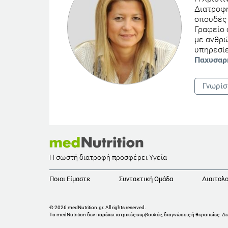
Διατροφή
σπουδές 
Γραφείο 
με ανθρ
υπηρεσίε
Παχυσαρ
Γνωρίσ
Η σωστή διατροφή προσφέρει Υγεία
Ποιοι Είμαστε
Συντακτική Ομάδα
Διαιτολο
© 2026 medNutrition.gr. All rights reserved.
Το medNutrition δεν παρέχει ιατρικές συμβουλές, διαγνώσεις ή θεραπείες.
Δε