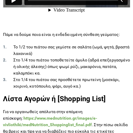
Πάμε να δούμε ποια είναι η ενδεδειγμένη σύνθεση γεύματος:
Το 1/2 του πιάτου σας γεμίστε σε σαλάτα (ωμά, ψητά, βραστά
λαχανικά)
Στο 1/4 του πιάτου τοποθετείτε άμυλο (αδρά επεξεργασμένο
ή ολικής άλεσης) όπως ψωμί ρύζι, μακαρόνια, πατάτα,
καλαμπόκι κα.
Στο 1/4 του πιάτου σας προσθέτετε πρωτείνη (μοσχάρι,
χοιρινό, κοτόπουλο, ψάρι, αυγό κα.)
Λίστα Αγορών ή [Shopping List]
Για να οργανωθείς απόλυτα στην επόμενη
επίσκεψη:
https://www.mednutrition.gr/images/e-
vivliothiki/medNutrition_Shoppinglist_final.pdf
. Στην πίσω σελίδα
θα βρεις και tips για να διαβάζεις πιο εύκολα τις ετικέτες