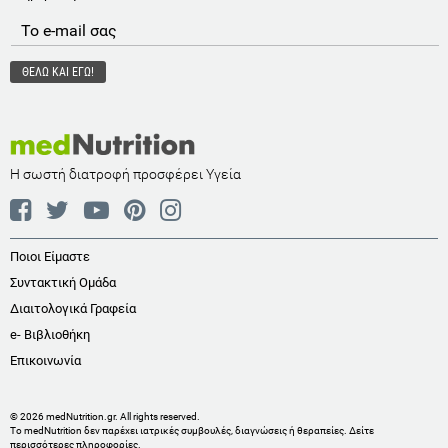
Η σωστή διατροφή προσφέρει Υγεία
Ποιοι Είμαστε
Συντακτική Ομάδα
Διαιτολογικά Γραφεία
e- Βιβλιοθήκη
Επικοινωνία
© 2026 medNutrition.gr. All rights reserved.
Το medNutrition δεν παρέχει ιατρικές συμβουλές, διαγνώσεις ή θεραπείες.
Δείτε
περισσότερες πληροφορίες
.