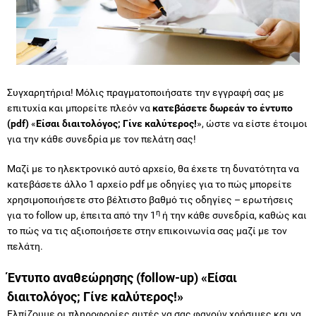
Συγχαρητήρια! Μόλις πραγματοποιήσατε την εγγραφή σας με
επιτυχία και μπορείτε πλεόν να
κατεβάσετε δωρεάν το έντυπο
(
pdf
)
«
Είσαι διαιτολόγος; Γίνε καλύτερος!
», ώστε να είστε έτοιμοι
για την κάθε συνεδρία με τον πελάτη σας!
Μαζί με το ηλεκτρονικό αυτό αρχείο, θα έχετε τη δυνατότητα να
κατεβάσετε άλλο 1 αρχείο pdf με οδηγίες για το πώς μπορείτε
χρησιμοποιήσετε στο βέλτιστο βαθμό τις οδηγίες – ερωτήσεις
η
για το follow up, έπειτα από την 1
ή την κάθε συνεδρία, καθώς και
το πώς να τις αξιοποιήσετε στην επικοινωνία σας μαζί με τον
πελάτη.
Έντυπο αναθεώρησης (follow-up) «
Είσαι
διαιτολόγος; Γίνε καλύτερος!
»
Ελπίζουμε οι πληροφορίες αυτές να σας φανούν χρήσιμες και να