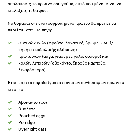
απολαύσεις το πρωινό σου γεύμα, αυτό που μένει είναι να
επιλέξεις τι θα φας.
Να θυμάσαι ότι ένα ισορροπημένο πρωινό θα πρέπει να
περιέχει από μια πηγή:
φυτικών ινών (φρούτα, λαχανικά, βρώμη, ψωμί/
δημητριακά ολικής αλέσεως)
πρωτεϊνών (αυγά, γιαούρτι, γάλα, σολομό) και
καλών λιπαρών (αβοκάντο, ξηρούς καρπούς,
λιναρόσπορο)
Έτσι, μερικά παραδείγματα ιδανικών συνδυασμών πρωινού
είναι τα:
Αβοκάντο τοστ
Ομελέτα
Poached eggs
Porridge
Overnight oats