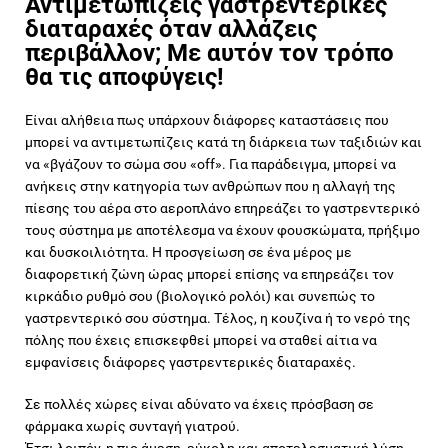
Αντιμετωπίζεις γαστρεντερικές
διαταραχές όταν αλλάζεις
περιβάλλον; Με αυτόν τον τρόπο
θα τις αποφύγεις!
Είναι αλήθεια πως υπάρχουν διάφορες καταστάσεις που
μπορεί να αντιμετωπίζεις κατά τη διάρκεια των ταξιδιών και
να «βγάζουν το σώμα σου «off». Για παράδειγμα, μπορεί να
ανήκεις στην κατηγορία των ανθρώπων που η αλλαγή της
πίεσης του αέρα στο αεροπλάνο επηρεάζει το γαστρεντερικό
τους σύστημα με αποτέλεσμα να έχουν φουσκώματα, πρήξιμο
και δυσκοιλιότητα. Η προσγείωση σε ένα μέρος με
διαφορετική ζώνη ώρας μπορεί επίσης να επηρεάζει τον
κιρκάδιο ρυθμό σου (βιολογικό ρολόι) και συνεπώς το
γαστρεντερικό σου σύστημα. Τέλος, η κουζίνα ή το νερό της
πόλης που έχεις επισκεφθεί μπορεί να σταθεί αίτια να
εμφανίσεις διάφορες γαστρεντερικές διαταραχές.
Σε πολλές χώρες είναι αδύνατο να έχεις πρόσβαση σε
φάρμακα χωρίς συνταγή γιατρού.
Έτσι λοιπόν, η πιο άμεση, εύκολη και αποτελεσματική λύση