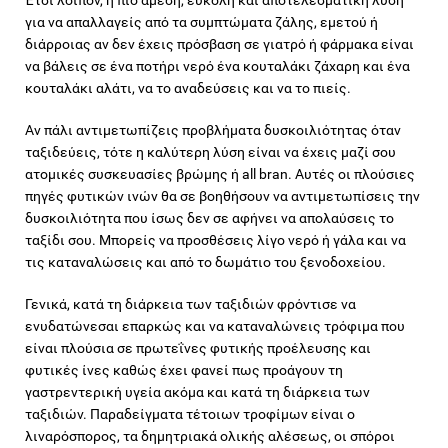
για να απαλλαγείς από τα συμπτώματα ζάλης, εμετού ή
διάρροιας αν δεν έχεις πρόσβαση σε γιατρό ή φάρμακα είναι
να βάλεις σε ένα ποτήρι νερό ένα κουταλάκι ζάχαρη και ένα
κουταλάκι αλάτι, να το αναδεύσεις και να το πιείς.
Αν πάλι αντιμετωπίζεις προβλήματα δυσκοιλιότητας όταν
ταξιδεύεις, τότε η καλύτερη λύση είναι να έχεις μαζί σου
ατομικές συσκευασίες βρώμης ή all bran. Αυτές οι πλούσιες
πηγές φυτικών ινών θα σε βοηθήσουν να αντιμετωπίσεις την
δυσκοιλιότητα που ίσως δεν σε αφήνει να απολαύσεις το
ταξίδι σου. Μπορείς να προσθέσεις λίγο νερό ή γάλα και να
τις καταναλώσεις και από το δωμάτιο του ξενοδοχείου.
Γενικά, κατά τη διάρκεια των ταξιδιών φρόντισε να
ενυδατώνεσαι επαρκώς και να καταναλώνεις τρόφιμα που
είναι πλούσια σε πρωτεΐνες φυτικής προέλευσης και
φυτικές ίνες καθώς έχει φανεί πως προάγουν τη
γαστρεντερική υγεία ακόμα και κατά τη διάρκεια των
ταξιδιών. Παραδείγματα τέτοιων τροφίμων είναι ο
λιναρόσπορος, τα δημητριακά ολικής αλέσεως, οι σπόροι