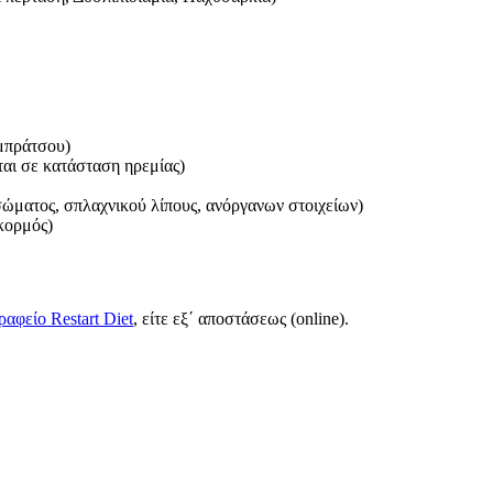
μπράτσου)
αι σε κατάσταση ηρεμίας)
ώματος, σπλαχνικού λίπους, ανόργανων στοιχείων)
κορμός)
ραφείο Restart Diet
, είτε εξ΄ αποστάσεως (online).