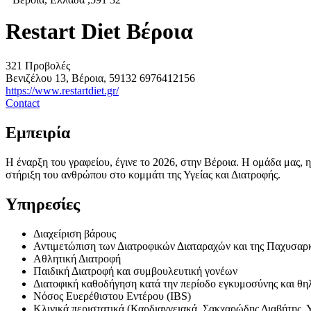
Restart Diet Βέροια
321 Προβολές
Βενιζέλου 13, Βέροια, 59132
6976412156
https://www.restartdiet.gr/
Contact
Εμπειρία
Η έναρξη του γραφείου, έγινε το 2026, στην Βέροια. Η ομάδα μας, η
στήριξη του ανθρώπου στο κομμάτι της Υγείας και Διατροφής.
Υπηρεσίες
Διαχείριση βάρους
Αντιμετώπιση των Διατροφικών Διαταραχών και της Παχυσαρ
Αθλητική Διατροφή
Παιδική Διατροφή και συμβουλευτική γονέων
Διατοφική καθoδήγηση κατά την περίοδο εγκυμοσύνης και θη
Νόσος Ευερέθιστου Εντέρου (IBS)
Κλινικά περιστατικά (Καρδιαγγειακά, Σακχαρώδης Διαβήτης, 