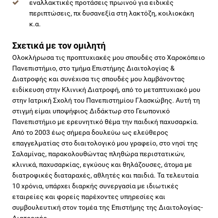
εναλλακτικές προτάσεις πρωινού για ειδικές
περιπτώσεις, πχ δυσανεξία στη λακτόζη, κοιλιοκάκη
κ.α.
Σχετικά με τον ομιλητή
Ολοκλήρωσα τις προπτυχιακές μου σπουδές στο Χαροκόπειο
Πανεπιστήμιο, στο τμήμα Επιστήμης Διαιτολογίας &
Διατροφής και συνέχισα τις σπουδές μου λαμβάνοντας
ειδίκευση στην Κλινική Διατροφή, από το μεταπτυχιακό μου
στην Ιατρική Σχολή του Πανεπιστημίου Γλασκώβης. Αυτή τη
στιγμή είμαι υποψήφιος Διδάκτωρ στο Γεωπονικό
Πανεπιστήμιο με ερευνητικό θέμα την παιδική παχυσαρκία.
Από το 2003 έως σήμερα δουλεύω ως ελεύθερος
επαγγελματίας στο διαιτολογικό μου γραφείο, στο νησί της
Σαλαμίνας, παρακολουθώντας πληθώρα περιστατικών,
κλινικά, παχυσαρκίας, εγκύους και θηλάζουσες, άτομα με
διατροφικές διαταραχές, αθλητές και παιδιά. Τα τελευταία
10 χρόνια, υπάρχει διαρκής συνεργασία με ιδιωτικές
εταιρείες και φορείς παρέχοντες υπηρεσίες και
συμβουλευτική στον τομέα της Επιστήμης της Διαιτολογίας-
Διατροφής.