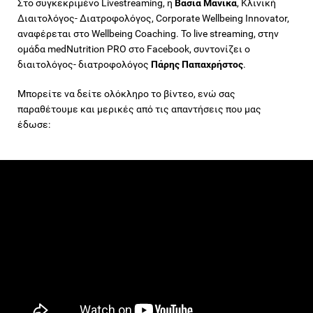
Στο συγκεκριμένο Livestreaming, η
Βάσια Μανίκα
, Κλινική
Διαιτολόγος- Διατροφολόγος, Corporate Wellbeing Innovator,
αναφέρεται στο Wellbeing Coaching. Το live streaming, στην
ομάδα medNutrition PRO στο Facebook, συντονίζει ο
διαιτολόγος- διατροφολόγος
Πάρης Παπαχρήστος
.
Μπορείτε να δείτε ολόκληρο το βίντεο, ενώ σας
παραθέτουμε και μερικές από τις απαντήσεις που μας
έδωσε: