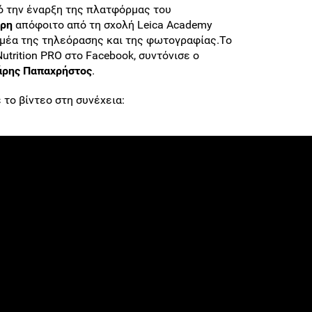
ό την έναρξη της πλατφόρμας του
άρη
απόφοιτο από τη σχολή Leica Academy
ομέα της τηλεόρασης και της φωτογραφίας.Το
Nutrition PRO στο Facebook, συντόνισε ο
άρης Παπαχρήστος
.
το βίντεο στη συνέχεια: