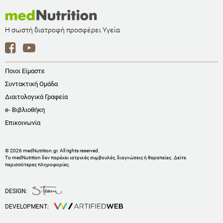
Η σωστή διατροφή προσφέρει Υγεία
Ποιοι Είμαστε
Συντακτική Ομάδα
Διαιτολογικά Γραφεία
e- Βιβλιοθήκη
Επικοινωνία
© 2026 medNutrition.gr. All rights reserved.
Το medNutrition δεν παρέχει ιατρικές συμβουλές, διαγνώσεις ή θεραπείες.
Δείτε
περισσότερες πληροφορίες
.
DESIGN:
DEVELOPMENT: