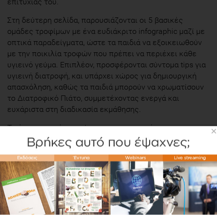
επιτυχίας του.
Στη δεύτερη σελίδα, παρουσιάζονται οι 5 βασικές
ομάδες τροφίμων με ένα ευδιάκριτο infographic μαζί με
οπτικά παραδείγματα, ώστε τα παιδιά να εξοικειωθούν
με την ποικιλία τροφών που πρέπει να περιέχει κάθε
υγιεινό γεύμα. Επιπλέον, προσφέρονται σύντομα tips για
υγιεινή διατροφή, και υπάρχει χώρος για δημιουργική
απασχόληση, καθώς τα παιδιά μπορούν να χρωματίσουν
το Διατροφικό Πιάτο, συμμετέχοντας ενεργά και
ευχάριστα στη διαδικασία εκμάθησης.
Το έντυπο αυτό ενισχύει την αυτοπαρατήρηση,
×
ενθαρρύνει τη σωστή επιλογή τροφίμων και δημιουργεί
υγιεινές συνήθειες με διασκεδαστικό και εκπαιδευτικό
τρόπο.
ΣΧΕΤΙΚΑ ΠΡΟΪΟΝΤΑ