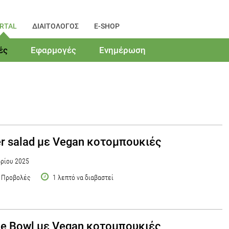
RTAL
ΔΙΑΙΤΟΛΟΓΟΣ
E-SHOP
ές
Εφαρμογές
Ενημέρωση
r salad με Vegan κοτομπουκιές
ρίου 2025
 Προβολές
1 λεπτό να διαβαστεί
e Bowl με Vegan κοτομπουκιές