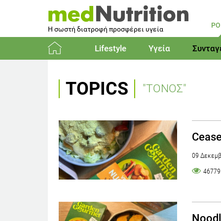
PO
Η σωστή διατροφή προσφέρει υγεία
Lifestyle
Υγεία
Συνταγ
Αρχική
TOPICS
"ΤΟΝΟΣ"
Cease
09 Δεκεμβ
46779
Noodl