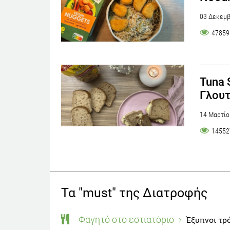
03 Δεκεμβ
47859
Tuna 
Γλου
14 Μαρτίο
14552
Τα "must" της Διατροφής
Φαγητό στο εστιατόριο
Έξυπνοι τρό