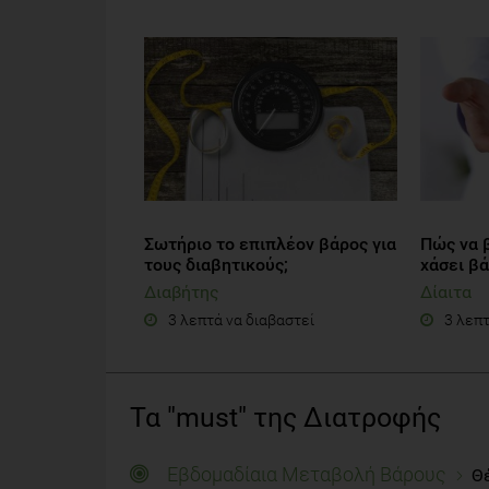
Σωτήριο το επιπλέον βάρος για
Πώς να 
τους διαβητικούς;
χάσει β
Διαβήτης
Δίαιτα
3 λεπτά να διαβαστεί
3 λεπτ
Τα "must" της Διατροφής
Εβδομαδίαια Μεταβολή Βάρους
Θέ