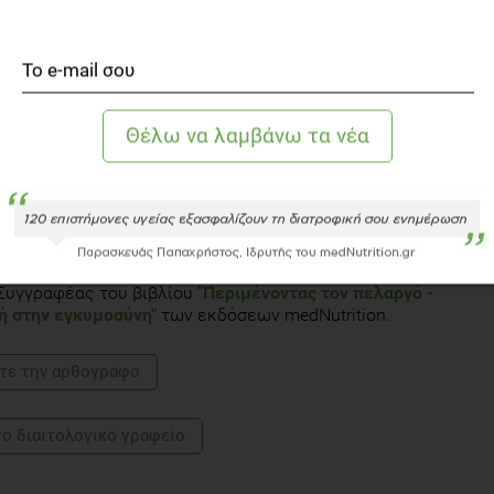
ΝΑ ΒΆΜΒΟΥΚΑ
Διαιτολόγος - Διατροφολόγος, M.Sc.
να Βάμβουκα, κλινική διαιτολόγος διατροφολόγος,
ος του τμήματος Επιστήμης Διαιτολογίας- Διατροφής του
ίου Πανεπιστημίου, με ΜSc στην «Οργάνωση και
 Υπηρεσιών Υγείας» έχει εξειδίκευση «στη Διατροφή και
Υγεία» από την Ιατρική Σχολή του Πανεπιστημίου
Συγγραφέας του βιβλίου
"Περιμένοντας τον πελαργό -
ή στην εγκυμοσύνη"
των εκδόσεων medNutrition.
τε την αρθογράφο
το διαιτολογικό γραφείο