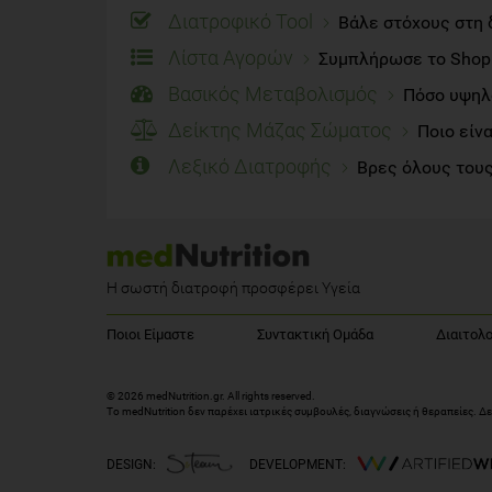
Διατροφικό Tool
Βάλε στόχους στη 
Λίστα Αγορών
Συμπλήρωσε το Shoppi
Βασικός Μεταβολισμός
Πόσο υψηλό
Δείκτης Μάζας Σώματος
Ποιο είν
Λεξικό Διατροφής
Βρες όλους τους
Η σωστή διατροφή προσφέρει Υγεία
Ποιοι Είμαστε
Συντακτική Ομάδα
Διαιτολο
© 2026 medNutrition.gr. All rights reserved.
Το medNutrition δεν παρέχει ιατρικές συμβουλές, διαγνώσεις ή θεραπείες.
Δε
DESIGN:
DEVELOPMENT: