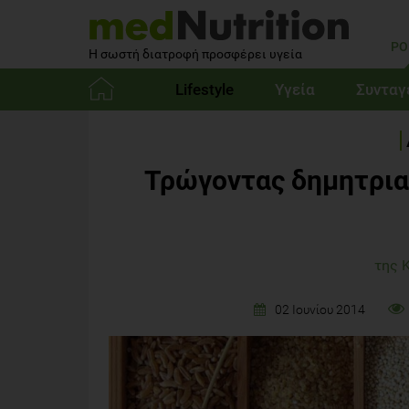
PO
Η σωστή διατροφή προσφέρει υγεία
Lifestyle
Υγεία
Συνταγ
Αρχική
Τρώγοντας δημητριακ
της 
02 Ιουνίου 2014