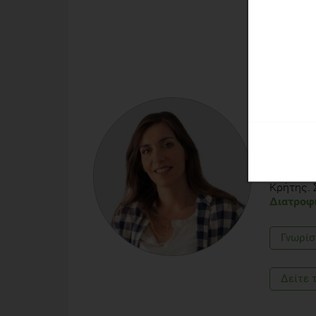
ΚΑΤΕΡΊ
Κλινική 
H Κατερί
πτυχιούχ
Χαροκοπε
Διοίκηση
Δημόσια 
Κρήτης. 
Διατροφ
Γνωρίσ
Δείτε 