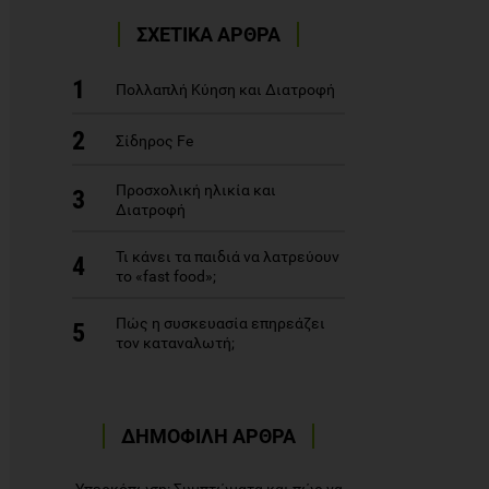
ΣΧΕΤΙΚΑ ΑΡΘΡΑ
1
Πολλαπλή Κύηση και Διατροφή
2
Σίδηρος Fe
Προσχολική ηλικία και
3
Διατροφή
Τι κάνει τα παιδιά να λατρεύουν
4
το «fast food»;
Πώς η συσκευασία επηρεάζει
5
τον καταναλωτή;
ΔΗΜΟΦΙΛΗ ΑΡΘΡΑ