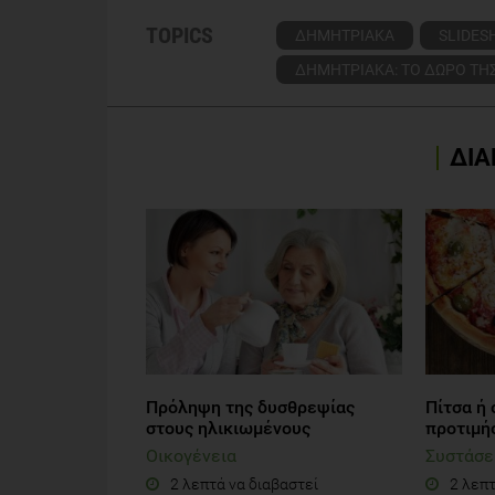
TOPICS
ΔΗΜΗΤΡΙΑΚΑ
SLIDE
ΔΗΜΗΤΡΙΑΚΑ: ΤΟ ΔΩΡΟ ΤΗΣ
ΔΙΑ
Πρόληψη της δυσθρεψίας
Πίτσα ή 
στους ηλικιωμένους
προτιμήσ
Οικογένεια
Συστάσε
2 λεπτά να διαβαστεί
2 λεπτ