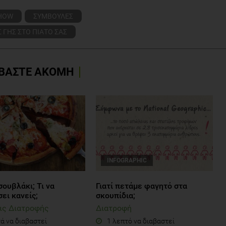
SHOW
ΣΥΜΒΟΥΛΕΣ
 ΓΗΣ ΣΤΟ ΠΙΑΤΟ ΣΑΣ
ΒΑΣΤΕ ΑΚΟΜΗ
INFOGRAPHIC
σουβλάκι; Τι να
Γιατί πετάμε φαγητό στα
ει κανείς;
σκουπίδια;
ις Διατροφής
Διατροφή
ά να διαβαστεί
1 λεπτό να διαβαστεί