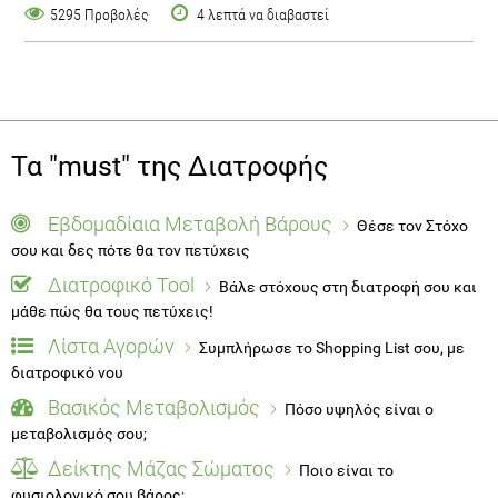
5295 Προβολές
4 λεπτά να διαβαστεί
Τα "must" της Διατροφής
Εβδομαδίαια Μεταβολή Βάρους
Θέσε τον Στόχο
σου και δες πότε θα τον πετύχεις
Διατροφικό Tool
Βάλε στόχους στη διατροφή σου και
μάθε πώς θα τους πετύχεις!
Λίστα Αγορών
Συμπλήρωσε το Shopping List σου, με
διατροφικό νου
Βασικός Μεταβολισμός
Πόσο υψηλός είναι ο
μεταβολισμός σου;
Δείκτης Μάζας Σώματος
Ποιο είναι το
φυσιολογικό σου βάρος;