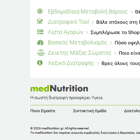
Εβδομαδίαια Μεταβολή Βάρους
Θέ
Διατροφικό Tool
Βάλε στόχους στη 
Λίστα Αγορών
Συμπλήρωσε το Shoppi
Βασικός Μεταβολισμός
Πόσο υψηλό
Δείκτης Μάζας Σώματος
Ποιο είν
Λεξικό Διατροφής
Βρες όλους τους
Η σωστή διατροφή προσφέρει Υγεία
Ποιοι Είμαστε
Συντακτική Ομάδα
Διαιτολο
© 2026 medNutrition.gr. All rights reserved.
Το medNutrition δεν παρέχει ιατρικές συμβουλές, διαγνώσεις ή θεραπείες.
Δε