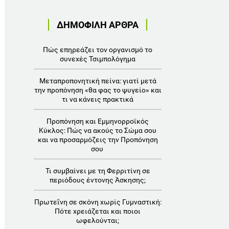
ΔΗΜΟΦΙΛΗ ΑΡΘΡΑ
Πώς επηρεάζει τον οργανισμό το
συνεχές Τσιμπολόγημα
Μεταπροπονητική πείνα: γιατί μετά
την προπόνηση «θα φας το ψυγείο» και
τι να κάνεις πρακτικά
Προπόνηση και Εμμηνορροϊκός
Κύκλος: Πώς να ακούς το Σώμα σου
και να προσαρμόζεις την Προπόνηση
σου
Τι συμβαίνει με τη Φερριτίνη σε
περιόδους έντονης Άσκησης;
Πρωτεΐνη σε σκόνη χωρίς Γυμναστική:
Πότε χρειάζεται και ποιοι
ωφελούνται;