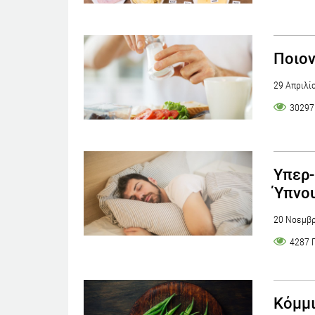
Ποιον
29 Απριλί
30297
Υπερ-
Ύπνο
20 Νοεμβρ
4287 
Κόμμι