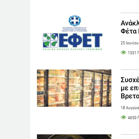
Ανάκλ
Φέτα 
25 Ιουνίο
1551 
Συσχ
με επ
Βρετα
18 Αυγούσ
4650 