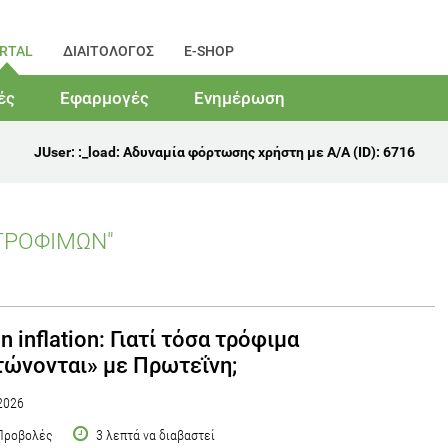
RTAL
ΔΙΑΙΤΟΛΟΓΟΣ
E-SHOP
ές
Εφαρμογές
Ενημέρωση
JUser: :_load: Αδυναμία φόρτωσης χρήστη με Α/Α (ID): 6716
ΤΡΟΦΙΜΩΝ"
n inflation: Γιατί τόσα τρόφιμα
ώνονται» με Πρωτεΐνη;
2026
Προβολές
3 λεπτά να διαβαστεί