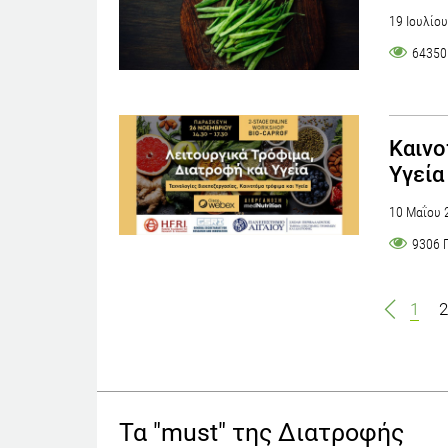
19 Ιουλίο
64350
Καινο
Υγεία
10 Μαΐου 
9306 
1
2
Τα "must" της Διατροφής