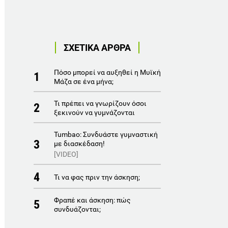
ΣΧΕΤΙΚΑ ΑΡΘΡΑ
Πόσο μπορεί να αυξηθεί η Μυϊκή
1
Μάζα σε ένα μήνα;
Τι πρέπει να γνωρίζουν όσοι
2
ξεκινούν να γυμνάζονται
Tumbao: Συνδυάστε γυμναστική
3
με διασκέδαση!
[VIDEO]
4
Τι να φας πριν την άσκηση;
Φραπέ και άσκηση: πώς
5
συνδυάζονται;