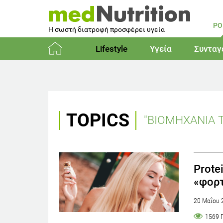
PO
Η σωστή διατροφή προσφέρει υγεία
Lifestyle
Υγεία
Συνταγ
Αρχική
TOPICS
"ΒΙΟΜΗΧΑΝΙΑ 
Protei
«φορτ
20 Μαΐου 
1569 