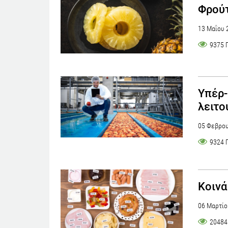
Φρούτ
13 Μαΐου 
9375 
Υπέρ-
λειτο
05 Φεβρου
9324 
Κοινά
06 Μαρτίο
20484