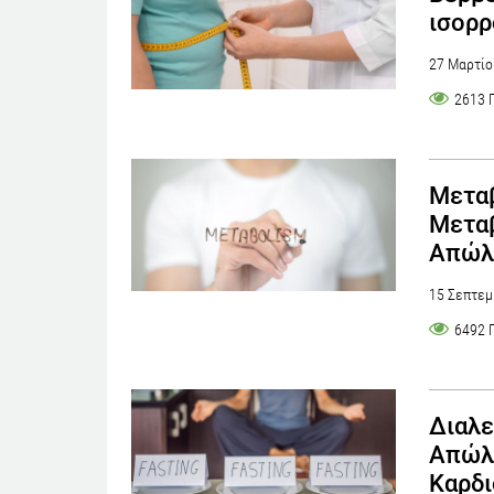
ισορρ
27 Μαρτίο
2613 
Μεταβ
Μεταβ
Απώλε
15 Σεπτεμ
6492 
Διαλε
Απώλε
Καρδι