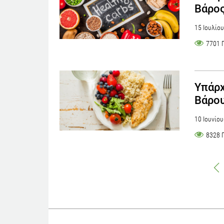
Bάρος
15 Ιουλίο
7701 
Υπάρχ
Βάρου
10 Ιουνίο
8328 