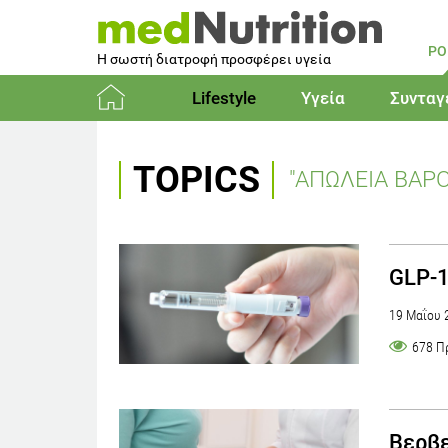
PO
Η σωστή διατροφή προσφέρει υγεία
Lifestyle
Υγεία
Συνταγ
Αρχική
TOPICS
"ΑΠΩΛΕΙΑ ΒΑΡ
GLP-1
19 Μαΐου 
678 Π
Βερβε