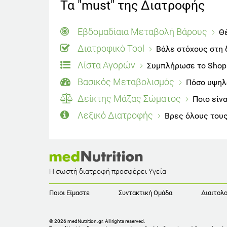
Τα "must" της Διατροφής
Εβδομαδίαια Μεταβολή Βάρους
Θέ
Διατροφικό Tool
Βάλε στόχους στη 
Λίστα Αγορών
Συμπλήρωσε το Shoppi
Βασικός Μεταβολισμός
Πόσο υψηλό
Δείκτης Μάζας Σώματος
Ποιο είν
Λεξικό Διατροφής
Βρες όλους τους
Η σωστή διατροφή προσφέρει Υγεία
Ποιοι Είμαστε
Συντακτική Ομάδα
Διαιτολο
© 2026 medNutrition.gr. All rights reserved.