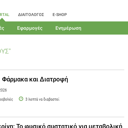
RTAL
ΔΙΑΙΤΟΛΟΓΟΣ
E-SHOP
ές
Εφαρμογές
Ενημέρωση
ΟΥΣ"
 Φάρμακα και Διατροφή
2026
ροβολές
3 λεπτά να διαβαστεί
ρίνη: Το φυσικό συστατικό για μεταβολική