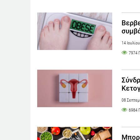
Βερβε
συμβά
14 Ιουλίο
7974 
Σύνδ
Κετογ
08 Σεπτεμ
6984 
Μπορώ