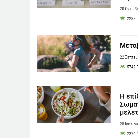
20 Οκτωβρ
2238 
Μεταβ
22 Σεπτεμ
5742 
Η επί
Σωματ
μελε
28 Ιουλίο
2370 